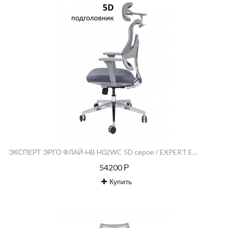
ЭКСПЕРТ ЭРГО ФЛАЙ-HB H02WC 5D серое / EXPERT ERGO FLY-HB H02WC 5D серое
54200 Р
Купить