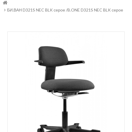
БИ.ВАН D321S NEC BLK серое /B.ONE D321S NEC BLK серое